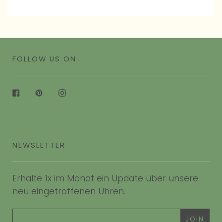
FOLLOW US ON
Facebook
Pinterest
Instagram
NEWSLETTER
Erhalte 1x im Monat ein Update über unsere
neu eingetroffenen Uhren.