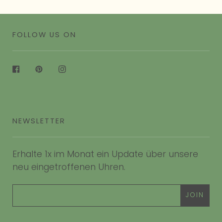
FOLLOW US ON
Facebook
Pinterest
Instagram
NEWSLETTER
Erhalte 1x im Monat ein Update über unsere
neu eingetroffenen Uhren.