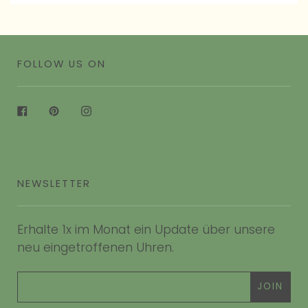
FOLLOW US ON
Facebook
Pinterest
Instagram
NEWSLETTER
Erhalte 1x im Monat ein Update über unsere
neu eingetroffenen Uhren.