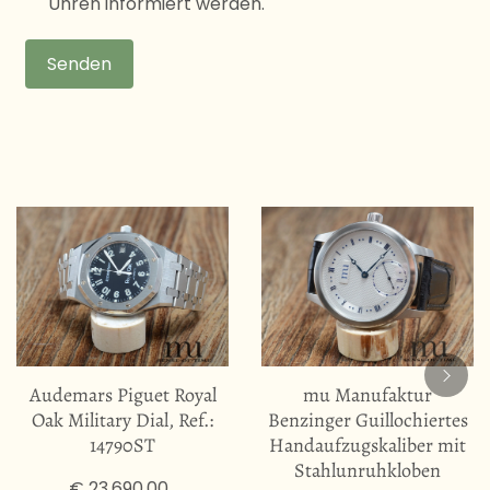
Uhren informiert werden.
Senden
Audemars Piguet Royal
mu Manufaktur
Oak Military Dial, Ref.:
Benzinger Guillochiertes
14790ST
Handaufzugskaliber mit
Stahlunruhkloben
€ 23.690,00